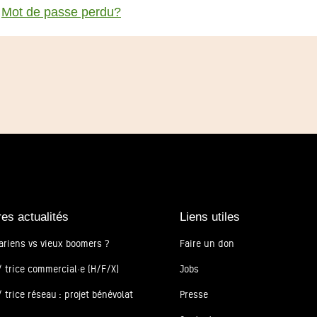
Mot de passe perdu?
res actualités
Liens utiles
ariens vs vieux boomers ?
Faire un don
 trice commercial·e (H/F/X)
Jobs
 trice réseau : projet bénévolat
Presse