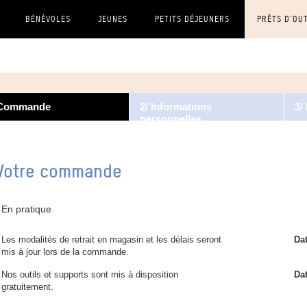
BÉNÉVOLES
JEUNES
PETITS DÉJEUNERS
PRÊTS D'OU
 Commande
2/ Informations
3/
personnelles
Votre commande
En pratique
Les modalités de retrait en magasin et les délais seront
Dat
mis à jour lors de la commande.
Nos outils et supports sont mis à disposition
Dat
gratuitement.