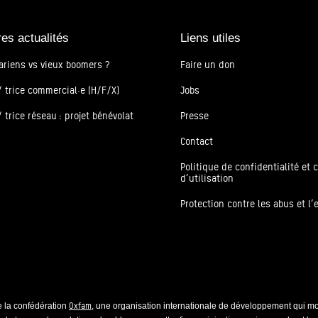
res actualités
Liens utiles
ariens vs vieux boomers ?
Faire un don
 trice commercial·e (H/F/X)
Jobs
 trice réseau : projet bénévolat
Presse
Contact
Politique de confidentialité et 
d’utilisation
Protection contre les abus et l’
Oxfam
 la confédération
, une organisation internationale de développement qui mob