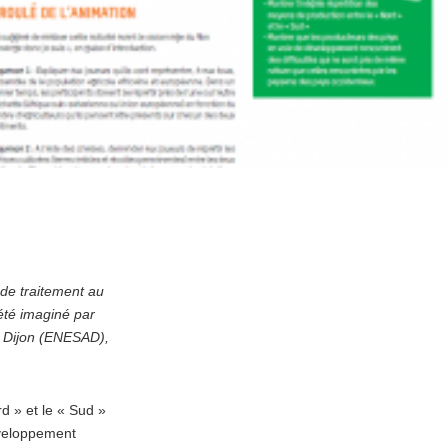
"
 de traitement au
 été imaginé par
e Dijon (ENESAD),
d » et le « Sud »
éveloppement