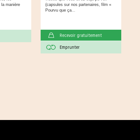
t la manière
(capsules sur nos partenaires, film «
Pourvu que ça...
Recevoir gratuitement
Emprunter