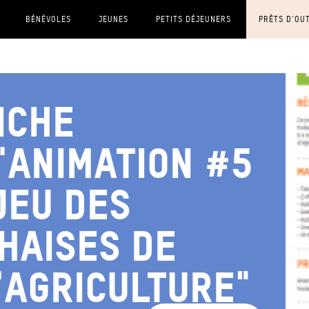
BÉNÉVOLES
JEUNES
PETITS DÉJEUNERS
PRÊTS D'OU
iche
'animation #5
Jeu des
haises de
'agriculture"