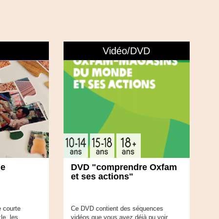
Vidéo/DVD
le
DVD "comprendre Oxfam
et ses actions"
e courte
Ce DVD contient des séquences
le, les
vidéos que vous avez déjà pu voir